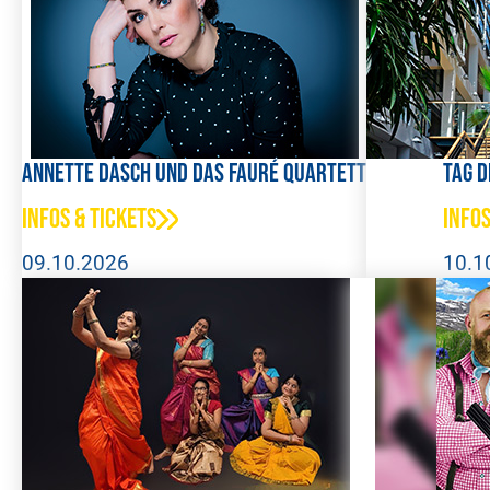
Annette Dasch und das Fauré Quartett
Tag d
Infos & Tickets
Infos
09.10.2026
10.1