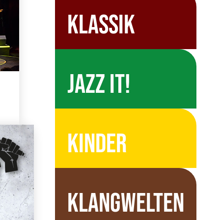
Klassik
JAZZ IT!
Kinder
Klangwelten