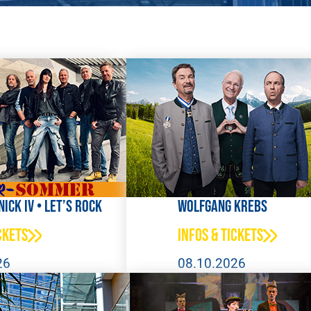
ick IV • Let’s Rock
Wolfgang Krebs
ckets
Infos & Tickets
26
08.10.2026